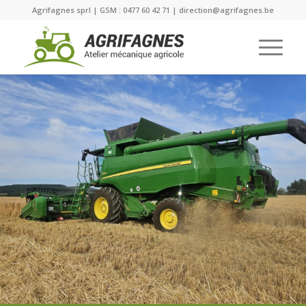
Agrifagnes sprl | GSM : 0477 60 42 71 | direction@agrifagnes.be