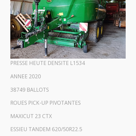
PRESSE HEUTE DENSITE L1534
ANNEE 2020
38749 BALLOTS
ROUES PICK-UP PIVOTANTES
MAXICUT 23 CTX
ESSIEU TANDEM 620/50R22.5