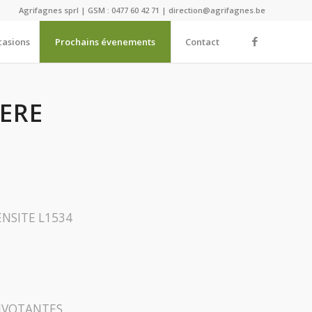
Agrifagnes sprl | GSM : 0477 60 42 71 | direction@agrifagnes.be
casions
Prochains évenements
Contact
EERE
NSITE L1534
PIVOTANTES